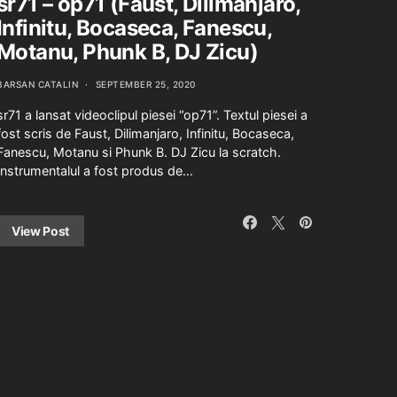
sr71 – op71 (Faust, Dilimanjaro,
Infinitu, Bocaseca, Fanescu,
Motanu, Phunk B, DJ Zicu)
BARSAN CATALIN
SEPTEMBER 25, 2020
sr71 a lansat videoclipul piesei “op71”. Textul piesei a
fost scris de Faust, Dilimanjaro, Infinitu, Bocaseca,
Fanescu, Motanu si Phunk B. DJ Zicu la scratch.
Instrumentalul a fost produs de…
View Post