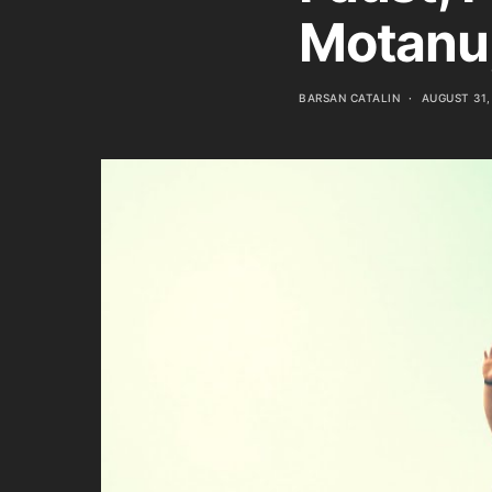
Motanu,
BARSAN CATALIN
AUGUST 31,