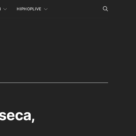
N
HIPHOPLIVE
aseca,
,