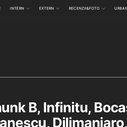
E
INTERN
EXTERN
RECENZII&FOTO
URBA
unk B, Infinitu, Boc
Fanescu, Dilimanjaro