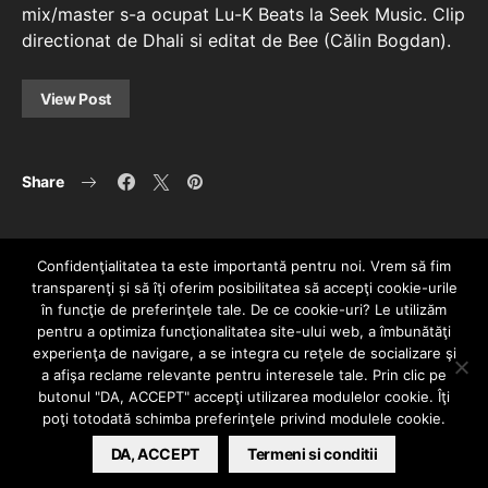
mix/master s-a ocupat Lu-K Beats la Seek Music. Clip
directionat de Dhali si editat de Bee (Călin Bogdan).
View Post
Share
Confidenţialitatea ta este importantă pentru noi. Vrem să fim
transparenţi și să îţi oferim posibilitatea să accepţi cookie-urile
în funcţie de preferinţele tale. De ce cookie-uri? Le utilizăm
pentru a optimiza funcţionalitatea site-ului web, a îmbunătăţi
experienţa de navigare, a se integra cu reţele de socializare şi
a afişa reclame relevante pentru interesele tale. Prin clic pe
HOME
CONTACT
POLITICĂ DE CONFIDENȚIALITATE
butonul "DA, ACCEPT" accepţi utilizarea modulelor cookie. Îţi
Since 2005 | Copyright by HIPHOPLIVE
poţi totodată schimba preferinţele privind modulele cookie.
ENTERTAINMENT SRL
DA, ACCEPT
Termeni si conditii