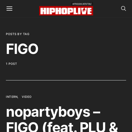
POSTS BY TAG
FIGO
1 POST
INTERN
VIDEO
nopartyboys –
FIGO (feat. PLU &