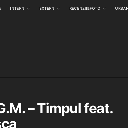
E
INTERN
EXTERN
RECENZII&FOTO
URBA
.M. – Timpul feat.
sca