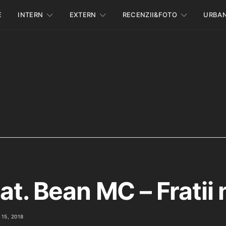
E
INTERN
EXTERN
RECENZII&FOTO
URBA
at. Bean MC – Fratii
15, 2018