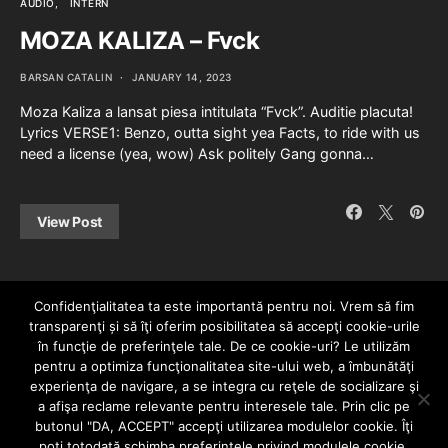
AUDIO
INTERN
MOZA KALIZA – Fvck
BARSAN CATALIN
JANUARY 14, 2023
Moza Kaliza a lansat piesa intitulata “Fvck”. Auditie placuta!
Lyrics VERSE1: Benzo, outta sight yea Facts, to ride with us
need a license (yea, wow) Ask politely Gang gonna…
View Post
Confidenţialitatea ta este importantă pentru noi. Vrem să fim
transparenţi și să îţi oferim posibilitatea să accepţi cookie-urile
în funcţie de preferinţele tale. De ce cookie-uri? Le utilizăm
pentru a optimiza funcţionalitatea site-ului web, a îmbunătăţi
experienţa de navigare, a se integra cu reţele de socializare şi
a afişa reclame relevante pentru interesele tale. Prin clic pe
HOME
CONTACT
POLITICĂ DE CONFIDENȚIALITATE
butonul "DA, ACCEPT" accepţi utilizarea modulelor cookie. Îţi
Since 2005 | Copyright by HIPHOPLIVE
poţi totodată schimba preferinţele privind modulele cookie.