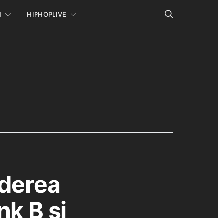
N
HIPHOPLIVE
iderea
nk B si