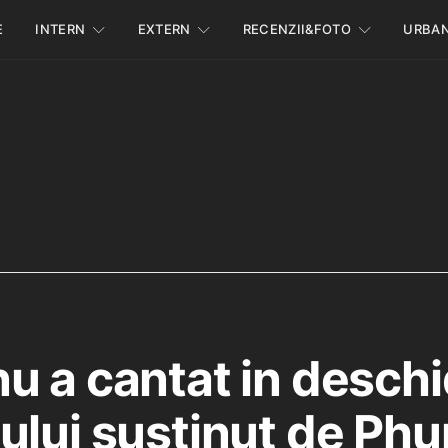
E
INTERN
EXTERN
RECENZII&FOTO
URBA
u a cantat in desch
ului sustinut de Phu