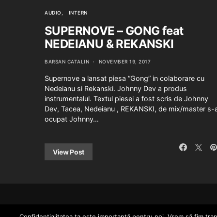
AUDIO
INTERN
SUPERNOVE – GONG feat
NEDEIANU & REKANSKI
BARSAN CATALIN
NOVEMBER 19, 2017
Supernove a lansat piesa “Gong” in colaborare cu
Nedeianu si Rekanski. Johnny Dev a produs
instrumentalul. Textul piesei a fost scris de Johnny
Dev, Tacea, Nedeianu , REKANSKI, de mix/master s-
ocupat Johnny…
View Post
Confidenţialitatea ta este importantă pentru noi. Vrem să fim trans