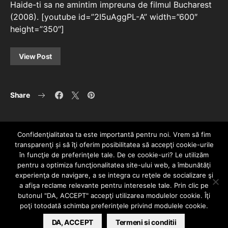
Haide-ti sa ne amintim impreuna de filmul Bucharest
(2008). [youtube id=”2I5uAggPL-A” width=”600″
height=”350″]
View Post
Share
Confidenţialitatea ta este importantă pentru noi. Vrem să fim
transparenţi și să îţi oferim posibilitatea să accepţi cookie-urile
în funcţie de preferinţele tale. De ce cookie-uri? Le utilizăm
pentru a optimiza funcţionalitatea site-ului web, a îmbunătăţi
experienţa de navigare, a se integra cu reţele de socializare şi
a afişa reclame relevante pentru interesele tale. Prin clic pe
HOME
CONTACT
POLITICĂ DE CONFIDENȚIALITATE
butonul "DA, ACCEPT" accepţi utilizarea modulelor cookie. Îţi
Since 2005 | Copyright by HIPHOPLIVE
poţi totodată schimba preferinţele privind modulele cookie.
ENTERTAINMENT SRL
DA, ACCEPT
Termeni si conditii