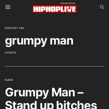
POSTS BY TAG
grumpy man
3 POSTS
AUDIO
Grumpy Man –
Stand up bitches