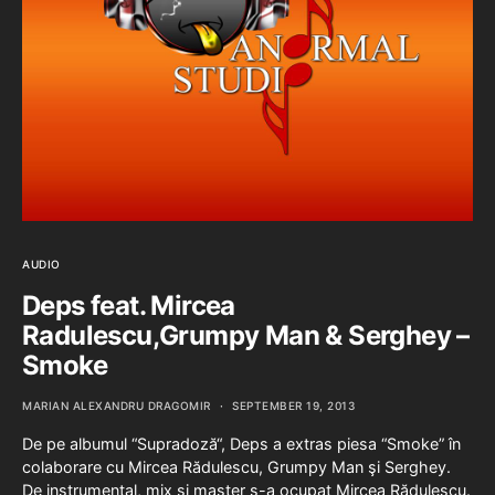
AUDIO
Deps feat. Mircea
Radulescu,Grumpy Man & Serghey –
Smoke
MARIAN ALEXANDRU DRAGOMIR
SEPTEMBER 19, 2013
De pe albumul “Supradoză“, Deps a extras piesa “Smoke” în
colaborare cu Mircea Rădulescu, Grumpy Man şi Serghey.
De instrumental, mix şi master s-a ocupat Mircea Rădulescu.