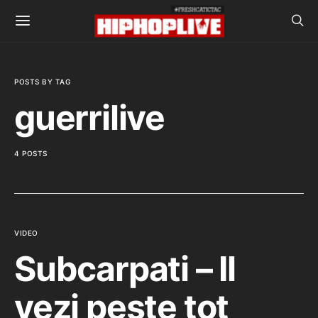
POSTS BY TAG
guerrilive
4 POSTS
VIDEO
Subcarpati – Il
vezi peste tot