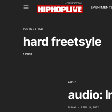
EVENIMENT
POSTS BY TAG
hard freetsyle
1 POST
AUDIO
audio: 
MIHAI
APRIL 9, 2012