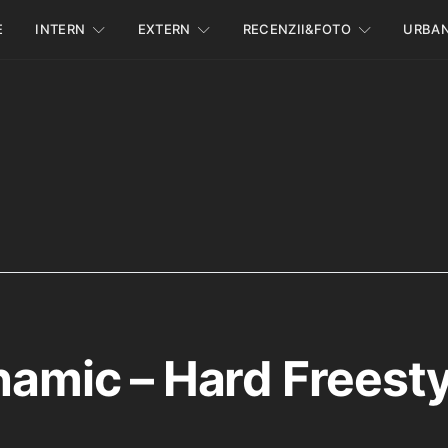
E
INTERN
EXTERN
RECENZII&FOTO
URBA
Inamic – Hard Freesty