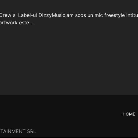
Crew si Label-ul DizzyMusic,am scos un mic freestyle intitul
artwork este…
HOME
ERTAINMENT SRL