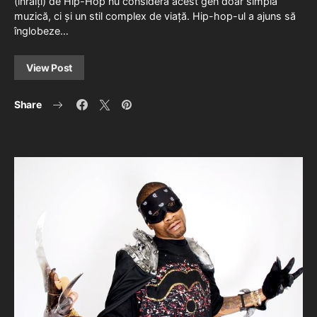
(înrăiți) de Hip-Hop nu consideră acest gen doar simplă
muzică, ci și un stil complex de viață. Hip-hop-ul a ajuns să
înglobeze…
View Post
Share