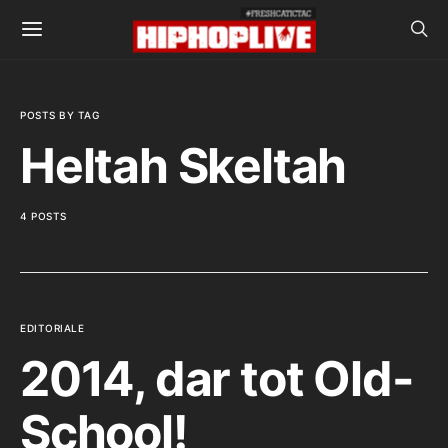
POSTS BY TAG
Heltah Skeltah
4 POSTS
EDITORIALE
2014, dar tot Old-
School!