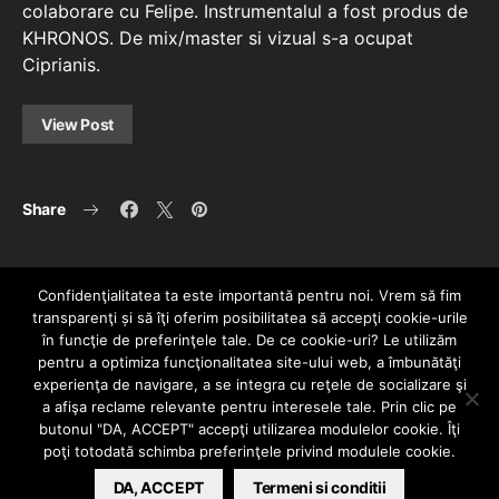
colaborare cu Felipe. Instrumentalul a fost produs de
KHRONOS. De mix/master si vizual s-a ocupat
Ciprianis.
View Post
Share
Confidenţialitatea ta este importantă pentru noi. Vrem să fim
transparenţi și să îţi oferim posibilitatea să accepţi cookie-urile
în funcţie de preferinţele tale. De ce cookie-uri? Le utilizăm
pentru a optimiza funcţionalitatea site-ului web, a îmbunătăţi
experienţa de navigare, a se integra cu reţele de socializare şi
a afişa reclame relevante pentru interesele tale. Prin clic pe
HOME
CONTACT
POLITICĂ DE CONFIDENȚIALITATE
butonul "DA, ACCEPT" accepţi utilizarea modulelor cookie. Îţi
Since 2005 | Copyright by HIPHOPLIVE
poţi totodată schimba preferinţele privind modulele cookie.
ENTERTAINMENT SRL
DA, ACCEPT
Termeni si conditii