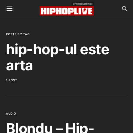
POSTS BY TAG
hip-hop-ul este
arta
1 POST
AUDIO
Blondu – Hip-