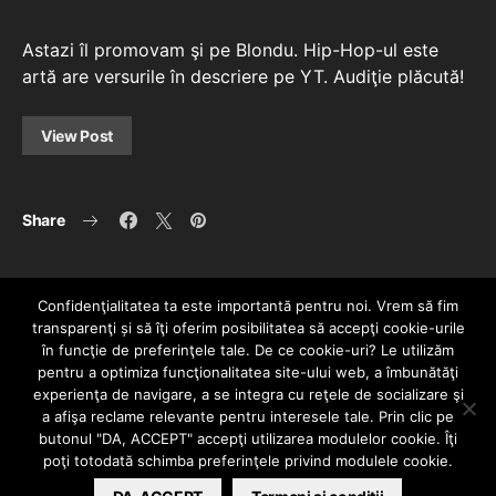
Astazi îl promovam şi pe Blondu. Hip-Hop-ul este
artă are versurile în descriere pe YT. Audiţie plăcută!
View Post
Share
Confidenţialitatea ta este importantă pentru noi. Vrem să fim
transparenţi și să îţi oferim posibilitatea să accepţi cookie-urile
în funcţie de preferinţele tale. De ce cookie-uri? Le utilizăm
pentru a optimiza funcţionalitatea site-ului web, a îmbunătăţi
experienţa de navigare, a se integra cu reţele de socializare şi
a afişa reclame relevante pentru interesele tale. Prin clic pe
HOME
CONTACT
POLITICĂ DE CONFIDENȚIALITATE
butonul "DA, ACCEPT" accepţi utilizarea modulelor cookie. Îţi
Since 2005 | Copyright by HIPHOPLIVE
poţi totodată schimba preferinţele privind modulele cookie.
ENTERTAINMENT SRL