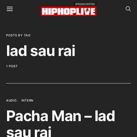
POSTS BY TAG
Iad sau rai
1 POST
AUDIO
INTERN
Pacha Man – Iad
sau rai