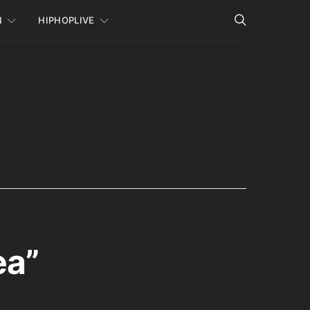
N
HIPHOPLIVE
ea”