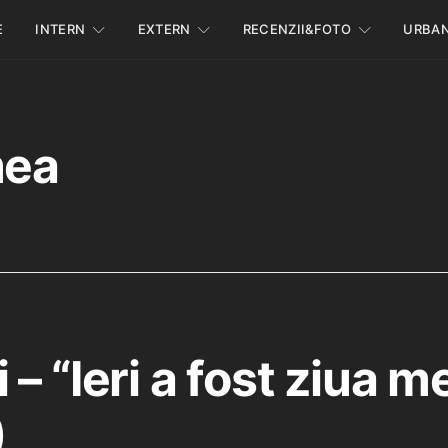
E
INTERN
EXTERN
RECENZII&FOTO
URBA
mea
– “Ieri a fost ziua m
)