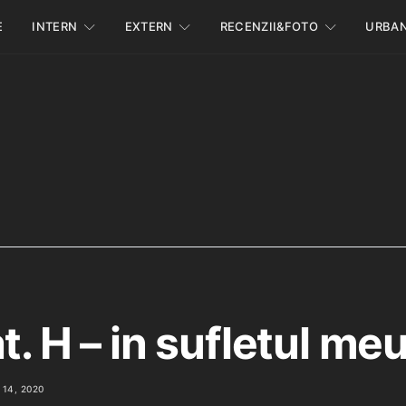
E
INTERN
EXTERN
RECENZII&FOTO
URBA
t. H – in sufletul me
14, 2020