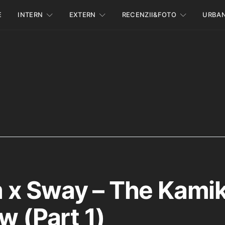
E
INTERN
EXTERN
RECENZII&FOTO
URBA
 x Sway – The Kami
w (Part 1)