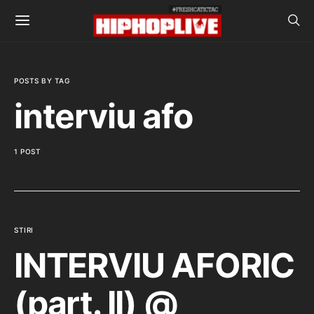
POSTS BY TAG
interviu afo
1 POST
STIRI
INTERVIU AFORIC
(part. II) @