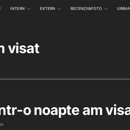
E
INTERN
EXTERN
RECENZII&FOTO
URBA
m visat
Într-o noapte am vis
25