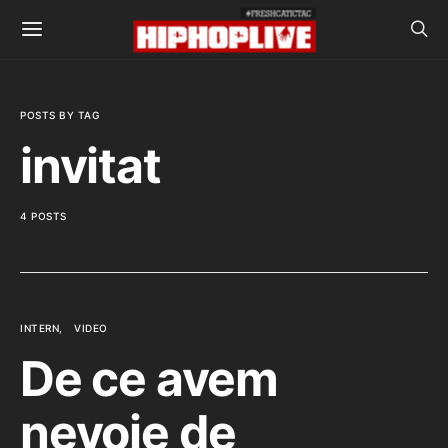
POSTS BY TAG
invitat
4 POSTS
INTERN
VIDEO
De ce avem
nevoie de