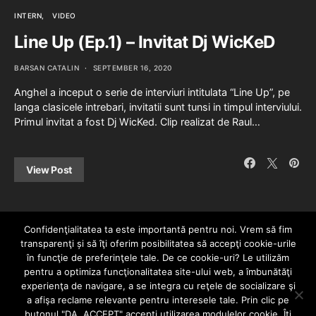
INTERN
VIDEO
Line Up (Ep.1) – Invitat Dj WicKeD
BARSAN CATALIN
SEPTEMBER 16, 2020
Anghel a inceput o serie de interviuri intitulata “Line Up”, pe
langa clasicele intrebari, invitatii sunt tunsi in timpul interviului.
Primul invitat a fost Dj WicKed. Clip realizat de Raul…
View Post
Confidenţialitatea ta este importantă pentru noi. Vrem să fim
transparenţi și să îţi oferim posibilitatea să accepţi cookie-urile
în funcţie de preferinţele tale. De ce cookie-uri? Le utilizăm
pentru a optimiza funcţionalitatea site-ului web, a îmbunătăţi
experienţa de navigare, a se integra cu reţele de socializare şi
a afişa reclame relevante pentru interesele tale. Prin clic pe
HOME
CONTACT
POLITICĂ DE CONFIDENȚIALITATE
butonul "DA, ACCEPT" accepţi utilizarea modulelor cookie. Îţi