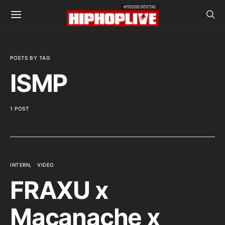
POSTS BY TAG
ISMP
1 POST
INTERN
VIDEO
FRAXU x
Macanache x