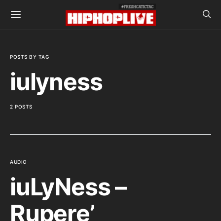
POSTS BY TAG
iulyness
2 POSTS
AUDIO
iuLyNess –
Rupere’