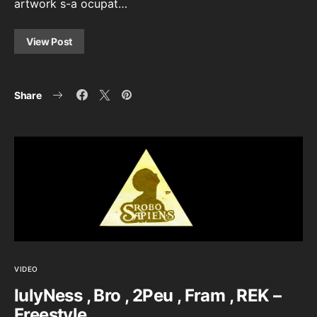
artwork s-a ocupat…
View Post
Share
VIDEO
IulyNess , Bro , 2Peu , Fram , REK –
Freestyle