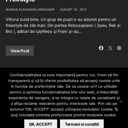
MARIAN ALEXANDRU DRAGOMIR
AUGUST 25, 2013
Viitorul sună bine. Un grup de puşti s-au adunat pentru un
freestyle de zile mari. Din partea Robosapiens ( 2peu, Rek si
Bro ), alături de IulyNess şi Fram şi-au…
View Post
Confidenţialitatea ta este importantă pentru noi. Vrem să fim
transparenţi și să îţi oferim posibilitatea să accepţi cookie-urile
în funcţie de preferinţele tale. De ce cookie-uri? Le utilizăm
pentru a optimiza funcţionalitatea site-ului web, a îmbunătăţi
experienţa de navigare, a se integra cu reţele de socializare şi
a afişa reclame relevante pentru interesele tale. Prin clic pe
HOME
CONTACT
POLITICĂ DE CONFIDENȚIALITATE
butonul "DA, ACCEPT" accepţi utilizarea modulelor cookie. Îţi
Since 2005 | Copyright by HIPHOPLIVE
poţi totodată schimba preferinţele privind modulele cookie.
ENTERTAINMENT SRL
DA, ACCEPT
Termeni si conditii