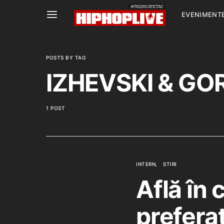
EVENIMENT
POSTS BY TAG
IZHEVSKI & GO
1 POST
INTERN
STIRI
Află în 
preferaţ