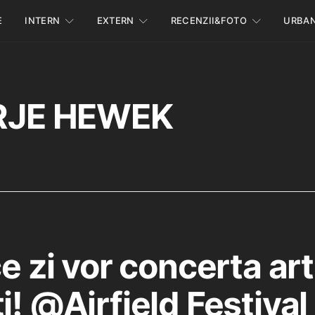
E
INTERN
EXTERN
RECENZII&FOTO
URBA
RJE HEWEK
ce zi vor concerta arti
i! @Airfield Festival