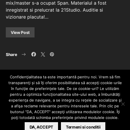
mix/master s-a ocupat Span. Materialul a fost
inregistrat si prelucrat la 21Studio. Auditie si
vizionare placuta!…
View Post
Share
Confidenţialitatea ta este importantă pentru noi. Vrem să fim
transparenţi și să îţi oferim posibilitatea să accepţi cookie-urile
în funcţie de preferinţele tale. De ce cookie-uri? Le utilizăm
pentru a optimiza funcţionalitatea site-ului web, a îmbunătăţi
experienţa de navigare, a se integra cu reţele de socializare şi
a afişa reclame relevante pentru interesele tale. Prin clic pe
HOME
CONTACT
POLITICĂ DE CONFIDENȚIALITATE
butonul "DA, ACCEPT" accepţi utilizarea modulelor cookie. Îţi
Since 2005 | Copyright by HIPHOPLIVE
poţi totodată schimba preferinţele privind modulele cookie.
ENTERTAINMENT SRL
DA, ACCEPT
Termeni si conditii