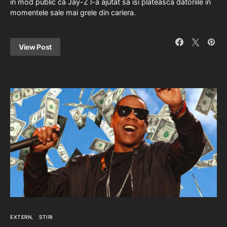
in mod public ca Jay-Z l-a ajutat sa isi plateasca datoriile in
momentele sale mai grele din cariera.
View Post
EXTERN
STIRI