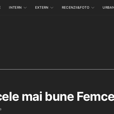
E
INTERN
EXTERN
RECENZII&FOTO
URBA
cele mai bune Femce
3