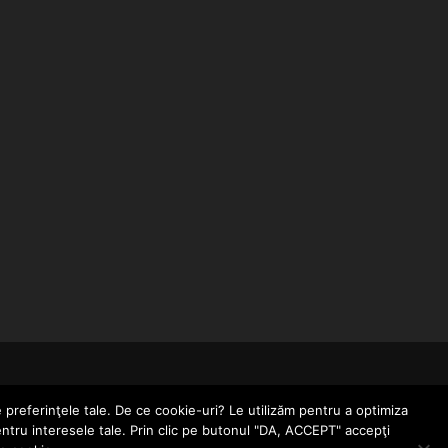
CONTACT
POLITICĂ DE CONFIDENȚIALITATE
e preferinţele tale. De ce cookie-uri? Le utilizăm pentru a optimiza
entru interesele tale. Prin clic pe butonul "DA, ACCEPT" accepţi