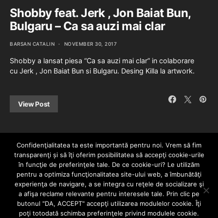
Shobby feat. Jerk , Jon Baiat Bun,
Bulgaru – Ca sa auzi mai clar
BARSAN CATALIN
NOVEMBER 30, 2017
Shobby a lansat piesa “Ca sa auzi mai clar” in colaborare
cu Jerk , Jon Baiat Bun si Bulgaru. Desing Killa la artwork.
View Post
Confidenţialitatea ta este importantă pentru noi. Vrem să fim
transparenţi și să îţi oferim posibilitatea să accepţi cookie-urile
în funcţie de preferinţele tale. De ce cookie-uri? Le utilizăm
pentru a optimiza funcţionalitatea site-ului web, a îmbunătăţi
experienţa de navigare, a se integra cu reţele de socializare şi
a afişa reclame relevante pentru interesele tale. Prin clic pe
HOME
CONTACT
POLITICĂ DE CONFIDENȚIALITATE
butonul "DA, ACCEPT" accepţi utilizarea modulelor cookie. Îţi
Since 2005 | Copyright by HIPHOPLIVE
poţi totodată schimba preferinţele privind modulele cookie.