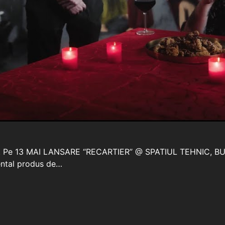
ey”. Pe 13 MAI LANSARE “RECARTIER” @ SPATIUL TEHNIC, BUCU
mental produs de…