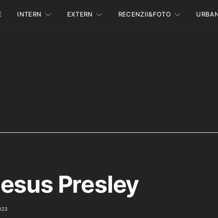
E
INTERN
EXTERN
RECENZII&FOTO
URBA
esus Presley
023