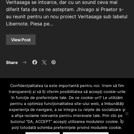
Veritasaga se intoarce, dar cu un sound ceva mai
diferit fata de ce ne asteptam. Jhivago si Praetor s-
au reunit pentru un nou proiect Veritasaga sub labelul
Libernote. Piesa pe…
View Post
Share
Confidenţialitatea ta este importantă pentru noi. Vrem să fim
transparenţi și să îţi oferim posibilitatea să accepţi cookie-urile
în funcţie de preferinţele tale. De ce cookie-uri? Le utilizăm
pentru a optimiza funcţionalitatea site-ului web, a îmbunătăţi
experienţa de navigare, a se integra cu reţele de socializare şi
a afişa reclame relevante pentru interesele tale. Prin clic pe
HOME
CONTACT
POLITICĂ DE CONFIDENȚIALITATE
butonul "DA, ACCEPT" accepţi utilizarea modulelor cookie. Îţi
Since 2005 | Copyright by HIPHOPLIVE
poţi totodată schimba preferinţele privind modulele cookie.
ENTERTAINMENT SRL