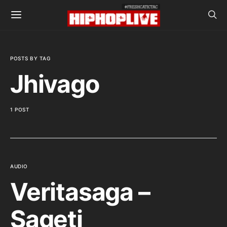
POSTS BY TAG
Jhivago
1 POST
AUDIO
Veritasaga –
Sageti