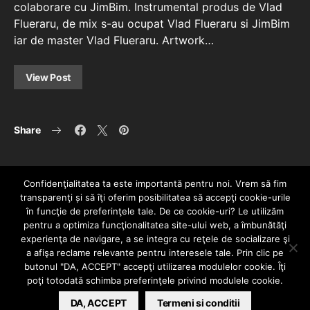
colaborare cu JimBim. Instrumental produs de Vlad
Flueraru, de mix s-au ocupat Vlad Flueraru si JimBim
iar de master Vlad Flueraru. Artwork…
View Post
Share
Confidenţialitatea ta este importantă pentru noi. Vrem să fim
transparenţi și să îţi oferim posibilitatea să accepţi cookie-urile
în funcţie de preferinţele tale. De ce cookie-uri? Le utilizăm
pentru a optimiza funcţionalitatea site-ului web, a îmbunătăţi
experienţa de navigare, a se integra cu reţele de socializare şi
a afişa reclame relevante pentru interesele tale. Prin clic pe
HOME
CONTACT
POLITICĂ DE CONFIDENȚIALITATE
butonul "DA, ACCEPT" accepţi utilizarea modulelor cookie. Îţi
Since 2005 | Copyright by HIPHOPLIVE
poţi totodată schimba preferinţele privind modulele cookie.
ENTERTAINMENT SRL
DA, ACCEPT
Termeni si conditii