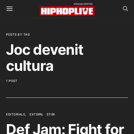
POSTS BY TAG
Joc devenit
cultura
1 POST
EDITORIALE
EXTERN
STIRI
Def Jam: Fight for