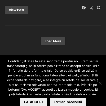
View Post
Load More
Confidenţialitatea ta este importantă pentru noi. Vrem să fim
transparenţi și să îţi oferim posibilitatea să accepţi cookie-urile
în funcţie de preferinţele tale. De ce cookie-uri? Le utilizăm
pentru a optimiza funcţionalitatea site-ului web, a îmbunătăţi
experienţa de navigare, a se integra cu reţele de socializare şi
a afişa reclame relevante pentru interesele tale. Prin clic pe
HOME
CONTACT
POLITICĂ DE CONFIDENȚIALITATE
butonul "DA, ACCEPT" accepţi utilizarea modulelor cookie. Îţi
Since 2005 | Copyright by HIPHOPLIVE
poţi totodată schimba preferinţele privind modulele cookie.
ENTERTAINMENT SRL
DA, ACCEPT
Termeni si conditii