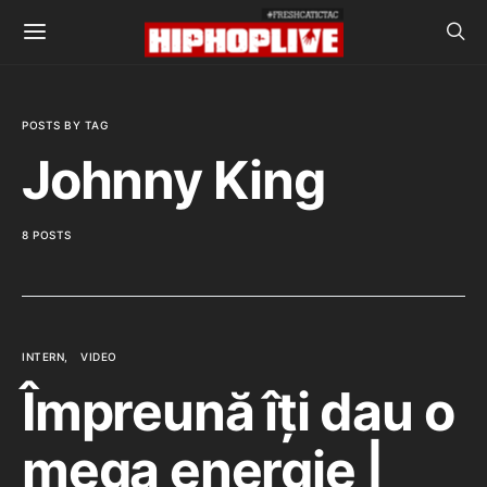
POSTS BY TAG
Johnny King
8 POSTS
INTERN
VIDEO
Împreună îți dau o
mega energie |