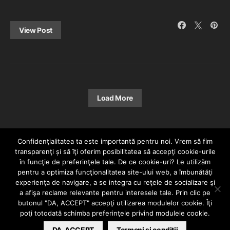
View Post
Load More
Confidenţialitatea ta este importantă pentru noi. Vrem să fim
transparenţi și să îţi oferim posibilitatea să accepţi cookie-urile
în funcţie de preferinţele tale. De ce cookie-uri? Le utilizăm
pentru a optimiza funcţionalitatea site-ului web, a îmbunătăţi
experienţa de navigare, a se integra cu reţele de socializare şi
a afişa reclame relevante pentru interesele tale. Prin clic pe
HOME
CONTACT
POLITICĂ DE CONFIDENȚIALITATE
butonul "DA, ACCEPT" accepţi utilizarea modulelor cookie. Îţi
Since 2005 | Copyright by HIPHOPLIVE
poţi totodată schimba preferinţele privind modulele cookie.
ENTERTAINMENT SRL
DA, ACCEPT
Termeni si conditii