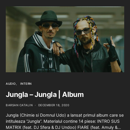
AUDIO
INTERN
Jungla – Jungla | Album
BARSAN CATALIN
DECEMBER 18, 2020
Jungla (Chimie si Domnul Udo) a lansat primul album care se
intituleaza “Jungla”. Materialul contine 14 piese: INTRO SUS
MATRIX (feat. DJ Sfera & DJ Undoo) FIARE (feat. Amuly &…