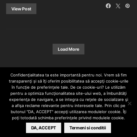
View Post
Load More
Confidenţialitatea ta este importantă pentru noi. Vrem să fim
transparenţi și să îţi oferim posibilitatea să accepţi cookie-urile
în funcţie de preferinţele tale. De ce cookie-uri? Le utilizăm
pentru a optimiza funcţionalitatea site-ului web, a îmbunătăţi
experienţa de navigare, a se integra cu reţele de socializare şi
a afişa reclame relevante pentru interesele tale. Prin clic pe
HOME
CONTACT
POLITICĂ DE CONFIDENȚIALITATE
butonul "DA, ACCEPT" accepţi utilizarea modulelor cookie. Îţi
Since 2005 | Copyright by HIPHOPLIVE
poţi totodată schimba preferinţele privind modulele cookie.
ENTERTAINMENT SRL
DA, ACCEPT
Termeni si conditii