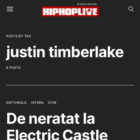
POSTS BY TAG
justin timberlake
6 POSTS
EDITORIALE
INTERN
STIRI
De neratat la
Electric Castle