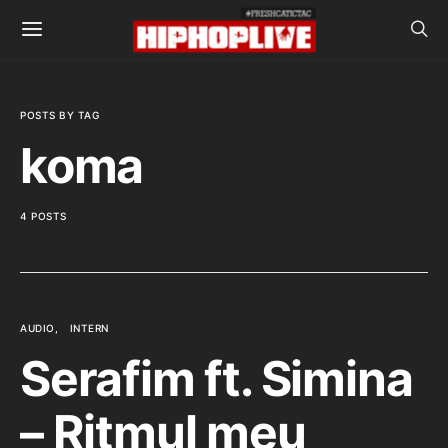
POSTS BY TAG
koma
4 POSTS
AUDIO
INTERN
Serafim ft. Simina
– Ritmul meu