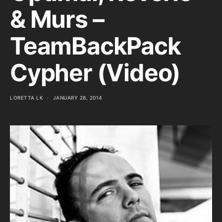
& Murs –
TeamBackPack
Cypher (Video)
LORETTA LK
JANUARY 28, 2014