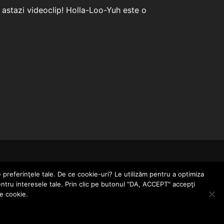
 astazi videoclip! Holla-Loo-Yuh este o
CONTACT
POLITICĂ DE CONFIDENȚIALITATE
e preferinţele tale. De ce cookie-uri? Le utilizăm pentru a optimiza
entru interesele tale. Prin clic pe butonul "DA, ACCEPT" accepţi
le cookie.