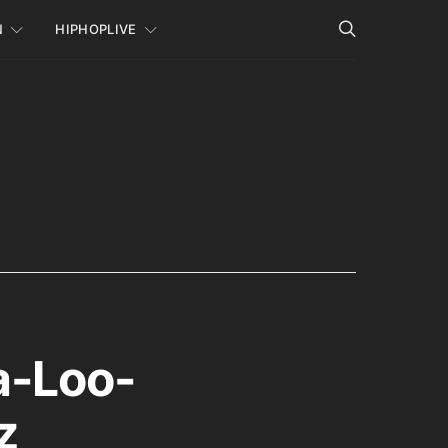
N
HIPHOPLIVE
a-Loo-
z