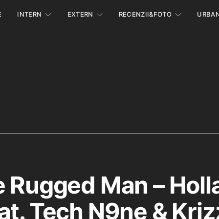
E
INTERN
EXTERN
RECENZII&FOTO
URBA
e Rugged Man – Holl
at. Tech N9ne & Kriz