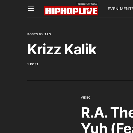
EVENIMENT
POSTS BY TAG
Krizz Kalik
1 POST
VIDEO
R.A. Th
Yuh (Fe