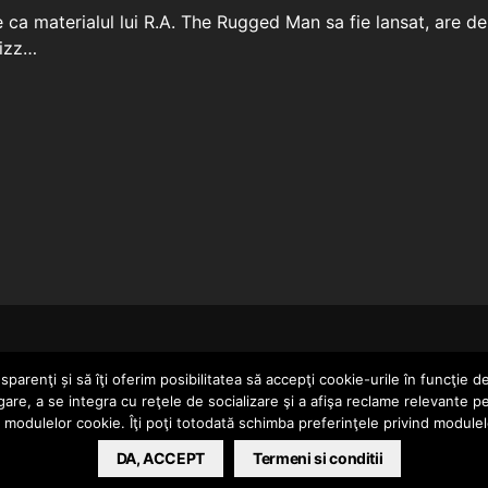
 ca materialul lui R.A. The Rugged Man sa fie lansat, are de
rizz…
HOME
parenţi și să îţi oferim posibilitatea să accepţi cookie-urile în funcţie d
gare, a se integra cu reţele de socializare şi a afişa reclame relevante p
a modulelor cookie. Îţi poţi totodată schimba preferinţele privind module
ERTAINMENT SRL
DA, ACCEPT
Termeni si conditii