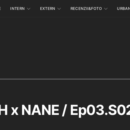
E
INTERN
EXTERN
RECENZII&FOTO
URBA
 x NANE / Ep03.S02