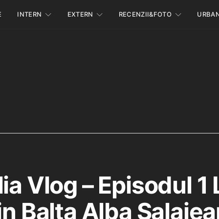
E
INTERN
EXTERN
RECENZII&FOTO
URBA
ia Vlog – Episodul 1 
in Balta Alba Salaje