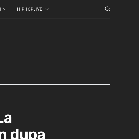
N
HIPHOPLIVE
La
an dupa