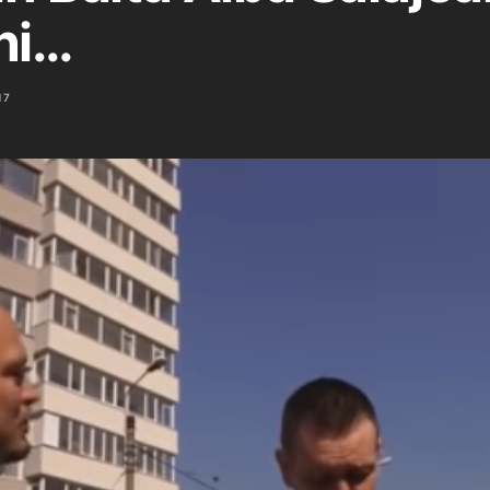
ni…
17