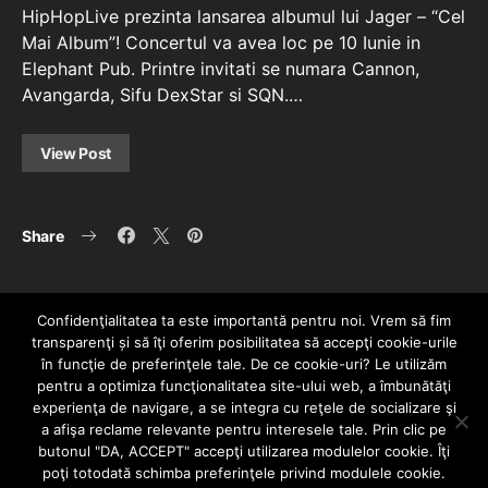
HipHopLive prezinta lansarea albumul lui Jager – “Cel
Mai Album”! Concertul va avea loc pe 10 Iunie in
Elephant Pub. Printre invitati se numara Cannon,
Avangarda, Sifu DexStar si SQN.…
View Post
Share
Confidenţialitatea ta este importantă pentru noi. Vrem să fim
transparenţi și să îţi oferim posibilitatea să accepţi cookie-urile
în funcţie de preferinţele tale. De ce cookie-uri? Le utilizăm
pentru a optimiza funcţionalitatea site-ului web, a îmbunătăţi
experienţa de navigare, a se integra cu reţele de socializare şi
a afişa reclame relevante pentru interesele tale. Prin clic pe
HOME
CONTACT
POLITICĂ DE CONFIDENȚIALITATE
butonul "DA, ACCEPT" accepţi utilizarea modulelor cookie. Îţi
Since 2005 | Copyright by HIPHOPLIVE
poţi totodată schimba preferinţele privind modulele cookie.
ENTERTAINMENT SRL