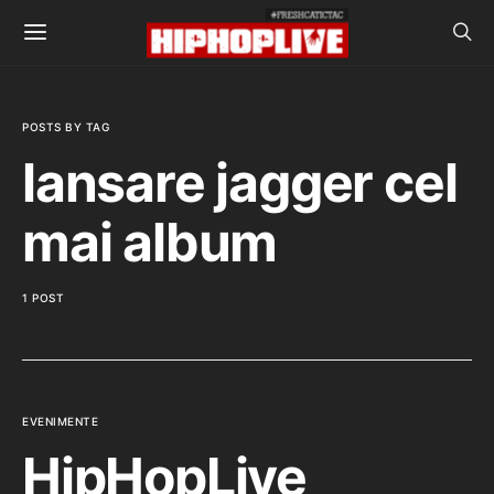
POSTS BY TAG
lansare jagger cel
mai album
1 POST
EVENIMENTE
HipHopLive