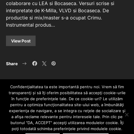
colaborare cu LEA si Bocaseca. Versuri scrise si
interpretate de K-Milla, VLVD si Bocaseca. De
productie si mix/master s-a ocupat Crimu.
Instrumental produs…
View Post
Share
Confidenţialitatea ta este importantă pentru noi. Vrem să fim
transparenţi și să îţi oferim posibilitatea să accepţi cookie-urile
în funcţie de preferinţele tale. De ce cookie-uri? Le utilizăm
pentru a optimiza funcţionalitatea site-ului web, a îmbunătăţi
experienţa de navigare, a se integra cu reţele de socializare şi
a afişa reclame relevante pentru interesele tale. Prin clic pe
HOME
CONTACT
POLITICĂ DE CONFIDENȚIALITATE
butonul "DA, ACCEPT" accepţi utilizarea modulelor cookie. Îţi
Since 2005 | Copyright by HIPHOPLIVE
poţi totodată schimba preferinţele privind modulele cookie.
ENTERTAINMENT SRL