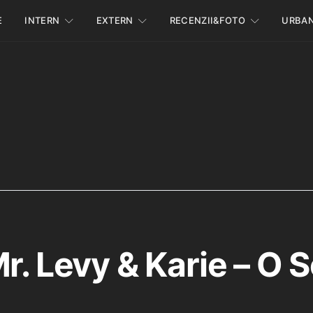
E
INTERN
EXTERN
RECENZII&FOTO
URBA
Mr. Levy & Karie – O