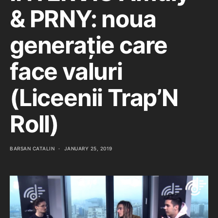
& PRNY: noua
generație care
face valuri
(Liceenii Trap’N
Roll)
BARSAN CATALIN
JANUARY 25, 2019