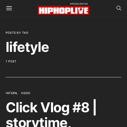
POSTS BY TAG
lifetyle
1 POST
INTERN
VIDEO
Click Vlog #8 |
storytime,