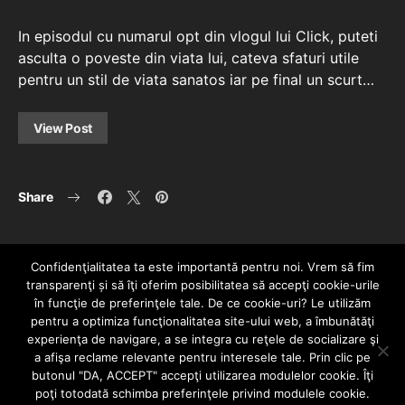
In episodul cu numarul opt din vlogul lui Click, puteti
asculta o poveste din viata lui, cateva sfaturi utile
pentru un stil de viata sanatos iar pe final un scurt…
View Post
Share
Confidenţialitatea ta este importantă pentru noi. Vrem să fim
transparenţi și să îţi oferim posibilitatea să accepţi cookie-urile
în funcţie de preferinţele tale. De ce cookie-uri? Le utilizăm
pentru a optimiza funcţionalitatea site-ului web, a îmbunătăţi
experienţa de navigare, a se integra cu reţele de socializare şi
a afişa reclame relevante pentru interesele tale. Prin clic pe
HOME
CONTACT
POLITICĂ DE CONFIDENȚIALITATE
butonul "DA, ACCEPT" accepţi utilizarea modulelor cookie. Îţi
Since 2005 | Copyright by HIPHOPLIVE
poţi totodată schimba preferinţele privind modulele cookie.