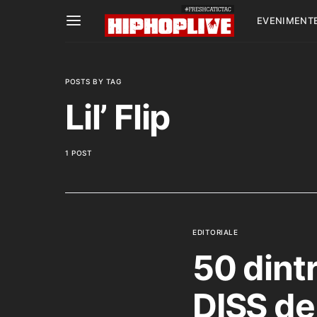
EVENIMENT
POSTS BY TAG
Lil’ Flip
1 POST
EDITORIALE
50 dint
DISS de