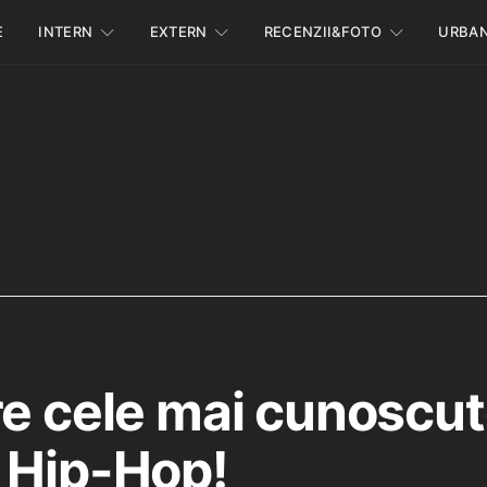
E
INTERN
EXTERN
RECENZII&FOTO
URBA
re cele mai cunoscut
 Hip-Hop!