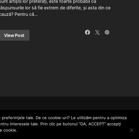
sunt artiștii lor preferați, este foarte probabil ca
răspunsurile lor să fie extrem de diferite, și asta din ce
cauză? Pentru că…
View Post
CONTACT
POLITICĂ DE CONFIDENȚIALITATE
e preferinţele tale. De ce cookie-uri? Le utilizăm pentru a optimiza
entru interesele tale. Prin clic pe butonul "DA, ACCEPT" accepţi
le cookie.