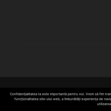
Confidenţialitatea ta este importantă pentru noi. Vrem să fim trans
funcţionalitatea site-ului web, a îmbunătăţi experienţa de navi
utilizare
Since 2005 | Copyright by HIPHOPLIVE ENT