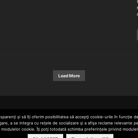
Load More
HOME
parenţi și să îţi oferim posibilitatea să accepţi cookie-urile în funcţie d
gare, a se integra cu reţele de socializare şi a afişa reclame relevante p
a modulelor cookie. Îţi poţi totodată schimba preferinţele privind module
ERTAINMENT SRL