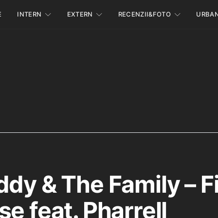
E
INTERN
EXTERN
RECENZII&FOTO
URBA
ddy & The Family – F
e feat. Pharrell