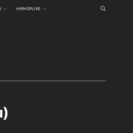
N
HIPHOPLIVE
u)