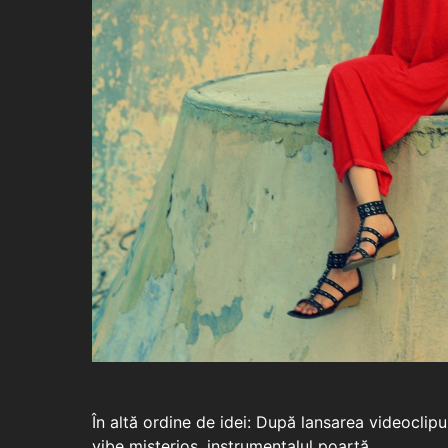
În altă ordine de idei: După lansarea videoclipu
vibe misterios, instrumentalul poartă…