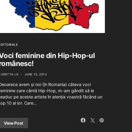
EDITORIALE
Voci feminine din Hip-Hop-ul
românesc!
LORETTA LK
JUNE 15, 2013
Deoarece avem și noi (în Romania) câteva voci
feminine care cântă Hip-Hop, m-am gândit să le
readuc pe aceste artiste în atenția voastră făcând un
top 10 al lor. Care…
View Post