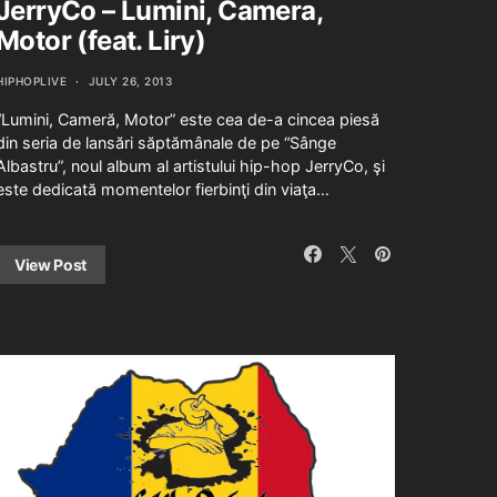
JerryCo – Lumini, Camera,
Motor (feat. Liry)
HIPHOPLIVE
JULY 26, 2013
“Lumini, Cameră, Motor” este cea de-a cincea piesă
din seria de lansări săptămânale de pe “Sânge
Albastru”, noul album al artistului hip-hop JerryCo, şi
este dedicată momentelor fierbinţi din viaţa…
View Post