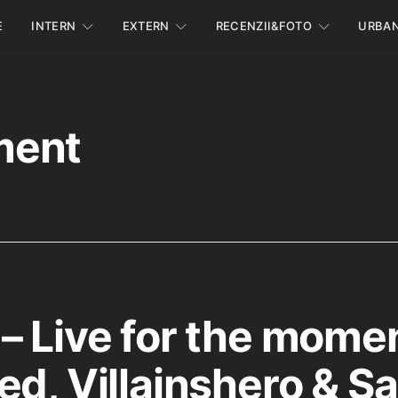
E
INTERN
EXTERN
RECENZII&FOTO
URBA
ment
– Live for the momen
ed, Villainshero & Sa