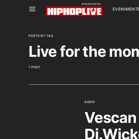
EVENIMENT
POSTS BY TAG
Live for the mo
1 POST
AUDIO
Vescan 
Dj.Wick