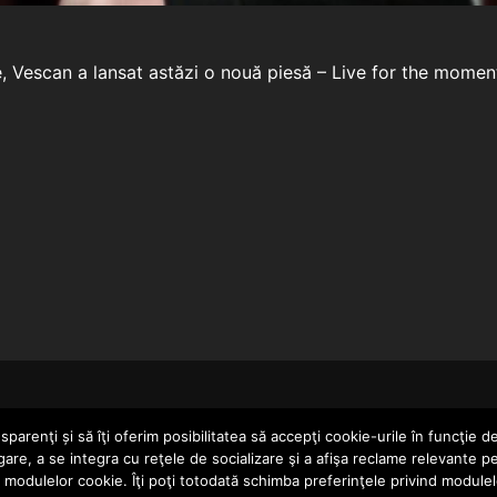
, Vescan a lansat astăzi o nouă piesă – Live for the moment.
HOME
parenţi și să îţi oferim posibilitatea să accepţi cookie-urile în funcţie d
gare, a se integra cu reţele de socializare şi a afişa reclame relevante p
a modulelor cookie. Îţi poţi totodată schimba preferinţele privind module
ERTAINMENT SRL