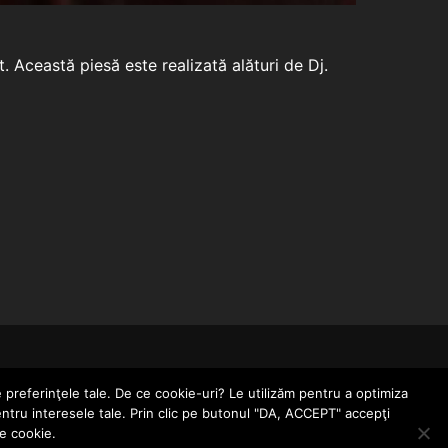
 Această piesă este realizată alături de Dj.
CONTACT
POLITICĂ DE CONFIDENȚIALITATE
e preferinţele tale. De ce cookie-uri? Le utilizăm pentru a optimiza
entru interesele tale. Prin clic pe butonul "DA, ACCEPT" accepţi
le cookie.