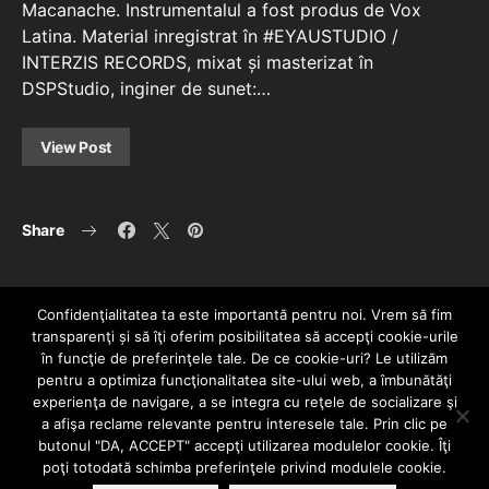
Macanache. Instrumentalul a fost produs de Vox
Latina. Material inregistrat în #EYAUSTUDIO /
INTERZIS RECORDS, mixat și masterizat în
DSPStudio, inginer de sunet:…
View Post
Share
Confidenţialitatea ta este importantă pentru noi. Vrem să fim
transparenţi și să îţi oferim posibilitatea să accepţi cookie-urile
în funcţie de preferinţele tale. De ce cookie-uri? Le utilizăm
pentru a optimiza funcţionalitatea site-ului web, a îmbunătăţi
experienţa de navigare, a se integra cu reţele de socializare şi
a afişa reclame relevante pentru interesele tale. Prin clic pe
HOME
CONTACT
POLITICĂ DE CONFIDENȚIALITATE
butonul "DA, ACCEPT" accepţi utilizarea modulelor cookie. Îţi
Since 2005 | Copyright by HIPHOPLIVE
poţi totodată schimba preferinţele privind modulele cookie.
ENTERTAINMENT SRL