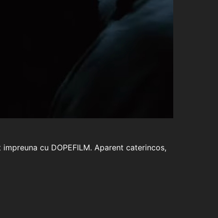
lizat impreuna cu DOPEFILM. Aparent caterincos,