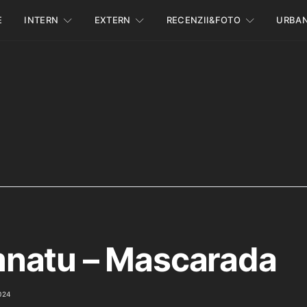
E
INTERN
EXTERN
RECENZII&FOTO
URBA
natu – Mascarada
024